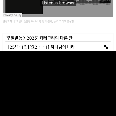
열방교회
·
[25년11월][창49:8-12] 왕의 권세, 능력 그리고 풍성함
'
주일말씀
>
2025
' 카테고리의 다른 글
[25년11월][요2:1-11] 하나님의 나라
[25년11월][시68] 왕의 선물
[25년11월][삼상15:1-3] 아말렉을 진멸하라
[25년11월][시72] 내가 나의 왕을 내 거룩한 산 시온에 세웠다!
[25년11월][엡3:1-21] 우리의 부르심과 그 감격
YULBANG CHURCH