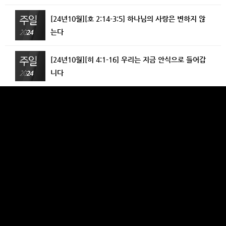
[24년10월][호 2:14-3:5] 하나님의 사랑은 변하지 않
는다
[24년10월][히 4:1-16] 우리는 지금 안식으로 들어갑
니다
[24년10월][고후 4:1-15] 예수 그리스도의 얼굴에 있
는 하나님의 영광
E07 [24년10월][전 3:16-22] 우리 뒤에 일어날 일이
무엇인가?
E06 [24년9월][전 3:1-15] 천하만사의 때가 있나니
[24년9월][사13:1-5] 하나님의 영광을 몹시 기뻐하는