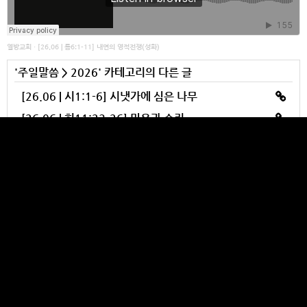
열방교회
·
[26.06 | 롬6:1-11] 내면의 영적전쟁(성화)
'
주일말씀
>
2026
' 카테고리의 다른 글
[26.06 | 시1:1-6] 시냇가에 심은 나무
[26.06 | 히11:23-26] 믿음과 승리
[26.06 | 히12:1-13] 믿음으로 반응합시다
[26.06 | 요일5:1-21] 이렇게 교제하라 (7)
[26.06 | 요일4:7-21] 이렇게 교제하라 (6)
YULBANG CHURCH
Makes your heart burst out