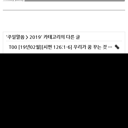
'
주일말씀
>
2019
' 카테고리의 다른 글
T00 [19년02월][시편 126:1-6] 우리가 꿈 꾸는 것 같았도다 (1부)
T00 [19년12월][여호수아 6:1-27] 여리고를 함락시켜라
T00 [19년11월][민수기 16:1-50] 하나님께 속한자가 누구인가?
E03 [19년11월][고린도후서 1:23-2:13] 하나님의 거룩함과 진실함으로 사역했노라 (2)
E02 [19년11월][고린도후서 1:12-22] 하나님의 거룩함과 진실함으로 사역했노라 (1)
YULBANG CHURCH
Makes your heart burst out