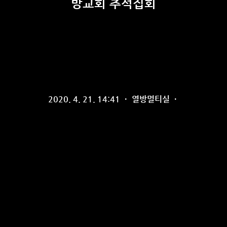
방교회 추석집회
2020. 4. 21. 14:41
·
열방멀티실
·