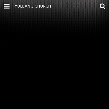
YULBANG CHURCH