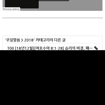
'
주일말씀
>
2018
' 카테고리의 다른 글
T00 [18년12월][여호수아 8:1-28] 승리의 비결, 패배의 원인
T00 [18년12월][야고보서 1:1-18] 믿음으로 구하고 조금도 의심하지 말라
T00 [18년12월][이사야 11:1-16] 이새의 뿌리에서 오신 이의 예언들
T00 [18년12월][누가복음 11:1-13] 구하고, 찾고, 두드려라!
T00 [18년12월][시편 111:1-10] 하나님을 만나는 교회
YULBANG CHURCH