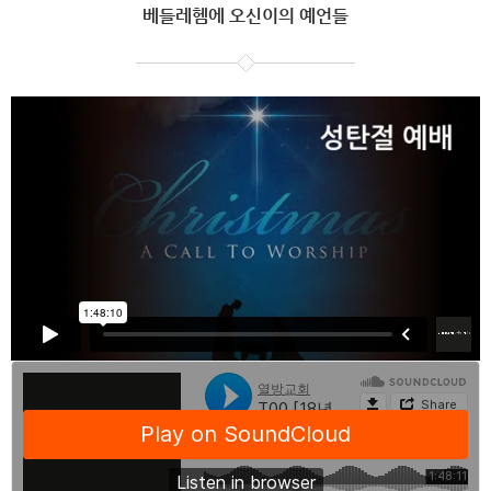
베들레헴에 오신이의 예언들