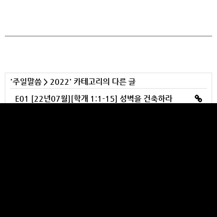
'
주일말씀
>
2022
' 카테고리의 다른 글
E01 [22년07월][학개 1:1-15] 성벽을 건축하라
T00 [22년07월][요한일서 5:4-5] 하나님의 믿음을 가져라
T00 [22년07월][에베소서 3:14-21] 교회, 영광의 풍성
T00 [22년07월][창세기 1:26-28] 정복하라, 그리고 다스리라
T00 [22년06월][고린도전서 14:1-40] 성령님이 지휘하시는 장엄한 오케스트라 연주같은 예배
YULBANG CHURCH