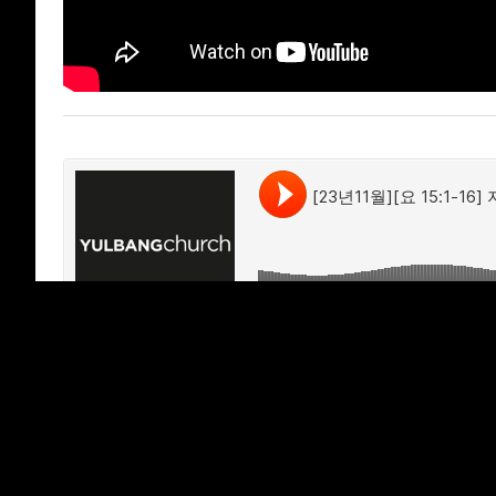
열방교회
·
[23년11월][요 15:1-16] 지금은 열매들을 드릴 때다
'
주일말씀
>
2023
' 카테고리의 다른 글
[23년12월][신 33:1-29] 열방교회여! 너는 행복한 