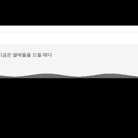
사람이로다!
[23년11월][미 4:6-7] 중