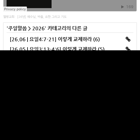
열방교회
·
[26년] 예수님, 바울, 요한 그리고 기도
'
주일말씀
>
2026
' 카테고리의 다른 글
[26.06 | 요일4:7-21] 이렇게 교제하라 (6)
[26.05 | 요일3:13-4:6] 이렇게 교제하라 (5)
[26.05 | 창26:1-33] 세대를 이은 변함없는 하나님의 축복
[26.05 | 요일3:1-12] 이렇게 교제하라 (4)
[26.05 | 요일2:15-29] 이렇게 교제하라 (3)
YULBANG CHURCH
Makes your heart burst out