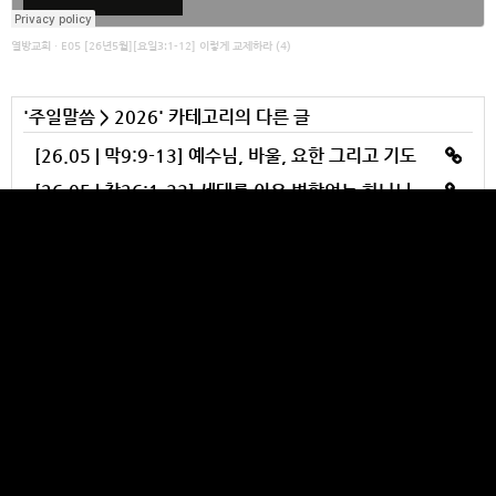
열방교회
·
E05 [26년5월][요일3:1-12] 이렇게 교제하라 (4)
'
주일말씀
>
2026
' 카테고리의 다른 글
[26.05 | 막9:9-13] 예수님, 바울, 요한 그리고 기도
[26.05 | 창26:1-33] 세대를 이은 변함없는 하나님의 축복
[26.05 | 요일2:15-29] 이렇게 교제하라 (3)
[26.05 | 요일2:7-14] 이렇게 교제하라 (2-1)
[26.05 | 요일2:1-6] 이렇게 교제하라 (2)
YULBANG CHURCH
Makes your heart burst out