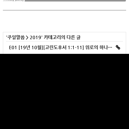
'
주일말씀
>
2019
' 카테고리의 다른 글
E01 [19년 10월][고린도후서 1:1-11] 위로의 하나님을 찬양하라
T00 [19년10월][감사예배] 이스라엘집회 감사예배
T00 [19년09월][사도행전 20:32] 교회, 후사들의 공동체
E12 [19년09월][갈라디아서 6:1-18] 열방교회 추석집회 11
E01 [19년09월][갈라디아서 1:1-10] 복음의 원자로가 돌아간다
YULBANG CHURCH
Makes your heart burst out