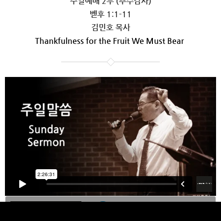
주일예배 2부 (추수감사)
벧후 1:1-11
김민호 목사
Thankfulness for the Fruit We Must Bear