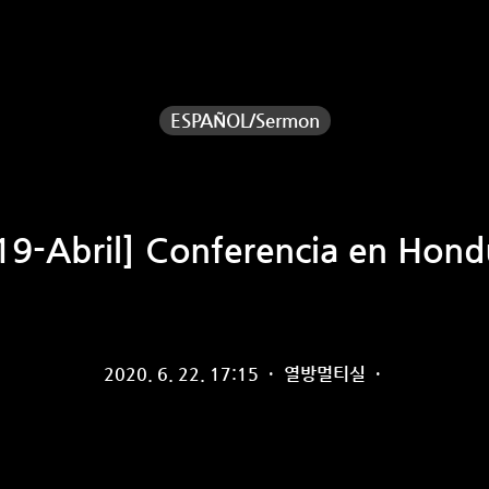
ESPAÑOL/Sermon
19-Abril] Conferencia en Hond
2020. 6. 22. 17:15
·
열방멀티실
·