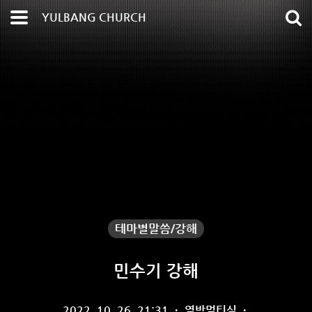
YULBANG CHURCH
테마별말씀/강해
민수기 강해
2022. 10. 26. 21:31
·
열방멀티실
·