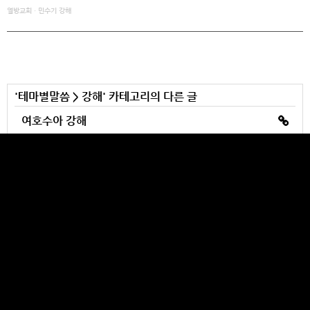
열방교회
·
민수기 강해
'
테마별말씀
>
강해
' 카테고리의 다른 글
여호수아 강해
신명기 강해
레위기 강해
출애굽기 강해
창세기 강해
YULBANG CHURCH
Makes your heart burst out