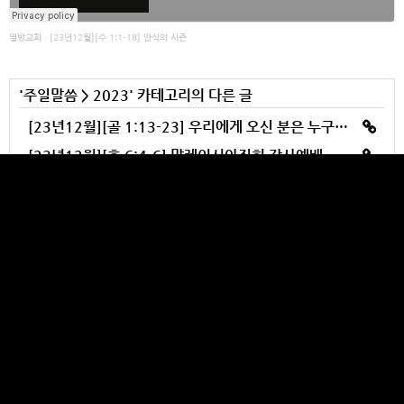
열방교회
·
[23년12월][수 1:1-18] 안식의 시즌
'
주일말씀
>
2023
' 카테고리의 다른 글
[23년12월][골 1:13-23] 우리에게 오신 분은 누구신가?
[23년12월][호 6:4-6] 말레이시아집회 감사예배
[23년12월][신 33:1-29] 열방교회여! 너는 행복한 사람이로다!
[23년11월][미 4:6-7] 중남미청년집회 감사예배
[23년11월][요 15:1-16] 지금은 열매들을 드릴 때다
YULBANG CHURCH
Makes your heart burst out