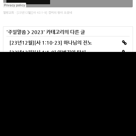
열방교회
·
[23년12월][사 42:1-9] 겸비의 왕이 오셨네
'
주일말씀
>
2023
' 카테고리의 다른 글
[23년12월][사 1:10-23] 하나님의 진노
[23년12월][사 1:1-9] 아버지의 탄식
[23년12월][골 1:13-23] 우리에게 오신 분은 누구신가?
[23년12월][호 6:4-6] 말레이시아집회 감사예배
[23년12월][수 1:1-18] 안식의 시즌
YULBANG CHURCH
Makes your heart burst out