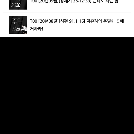
T00 [20년09월][창세기 26:12-33] 은혜로 사는 삶
T00 [20년08월][시편 91:1-16] 지존자의 은밀한 곳에
거하라!
E21 [20년08월][고린도후서 13:3-13] 믿음을 확증하
라!
T00 [20년 8월][갈라디아서 4:21-5:1] 자유를 선포하
라
E20 [20년08월][고린도후서 12:11-13:2] 마지막 사도
적 변명과 3차 방문의 약속과 경고
T00 [20년08월][사무엘상 7:3] 여호와께 돌아가자