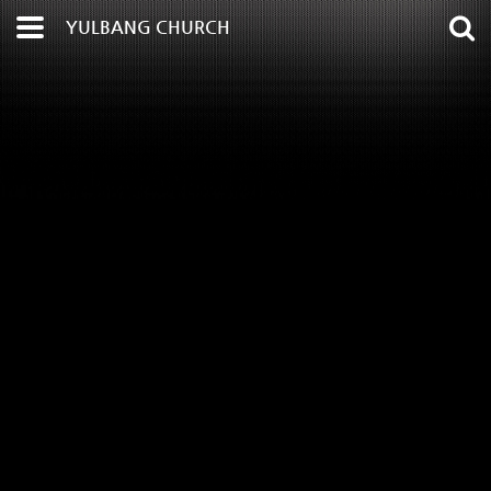
YULBANG CHURCH