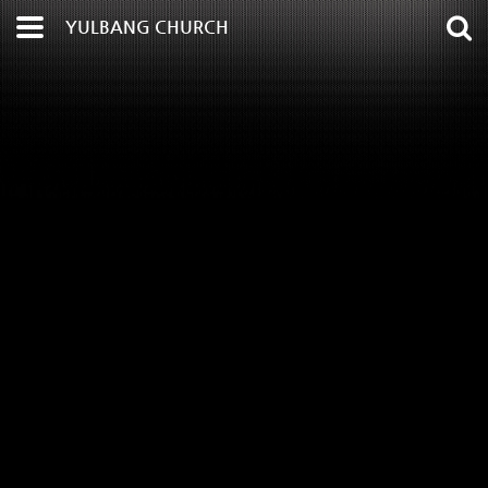
YULBANG CHURCH